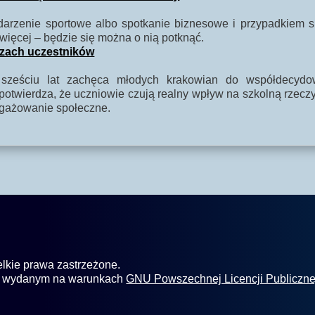
ydarzenie sportowe albo spotkanie biznesowe i przypadkiem
więcej – będzie się można o nią potknąć.
czach uczestników
sześciu lat zachęca młodych krakowian do współdecydo
twierdza, że uczniowie czują realny wpływ na szkolną rzeczy
ngażowanie społeczne.
elkie prawa zastrzeżone.
m wydanym na warunkach
GNU Powszechnej Licencji Publiczne