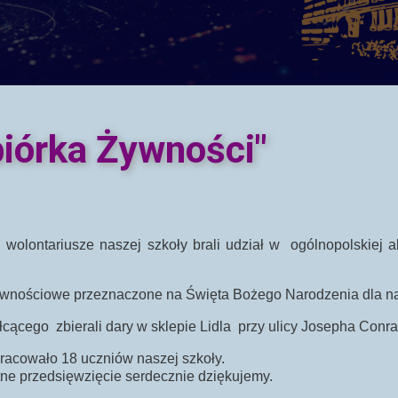
iórka Żywności"
wolontariusze naszej szkoły brali udział w ogólnopolskiej a
 żywnościowe przeznaczone na Święta Bożego Narodzenia dla
cącego zbierali dary w sklepie Lidla przy ulicy Josepha Conr
pracowało 18 uczniów naszej szkoły.
e przedsięwzięcie serdecznie dziękujemy.